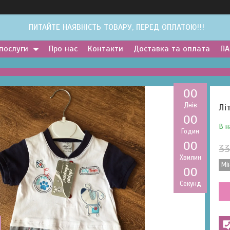
ПИТАЙТЕ НАЯВНІСТЬ ТОВАРУ, ПЕРЕД ОПЛАТОЮ!!!
 послуги
Про нас
Контакти
Доставка та оплата
ПА
0
0
Днів
Лі
0
0
В н
Годин
0
0
33
Хвилин
Мі
0
0
Секунд