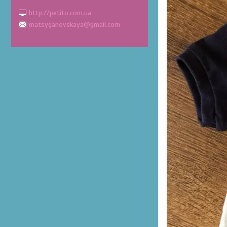
http://petito.com.ua
matsyganovskaya@gmail.com