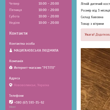
Четвер
10:00
20:00
Літній дитячий ко
Пʼятниця
10:00
20:00
Розмір від 3 місяці
Субота
10:00
20:00
Склад бавовна
Неділя
10:00
20:00
Товар з вітрини
Контакти
Увага!
Додаткова
МАЦИГАНОВСЬКА ЛЮДМИЛА
Интернет-магазин "PETITO"
Нововолинськ, Україна
+380 (67) 593-35-92
Viber