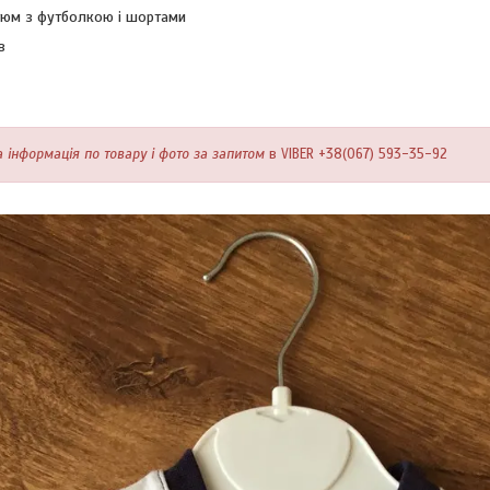
стюм з футболкою і шортами
в
 інформація по товару і фото за запитом
в VIBER +38(067) 593-35-92