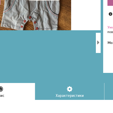
пов
У к
буд
пис
Характеристики