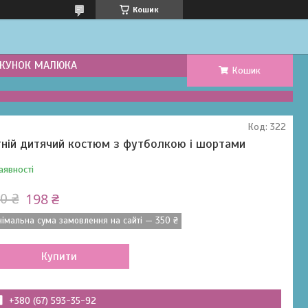
Кошик
КУНОК МАЛЮКА
Кошик
Код:
322
тній дитячий костюм з футболкою і шортами
аявності
198 ₴
0 ₴
німальна сума замовлення на сайті — 350 ₴
Купити
+380 (67) 593-35-92