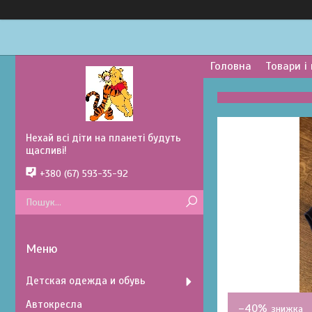
Головна
Товари і
Нехай всі діти на планеті будуть
щасливі!
+380 (67) 593-35-92
Детская одежда и обувь
Автокресла
–40%