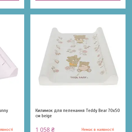
unny
Килимок для пеленання Teddy Bear 70x50
см beige
1 058 ₴
явності
Немає в наявності