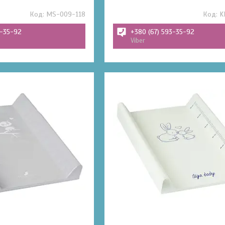
MS-009-118
K
3-35-92
+380 (67) 593-35-92
Viber