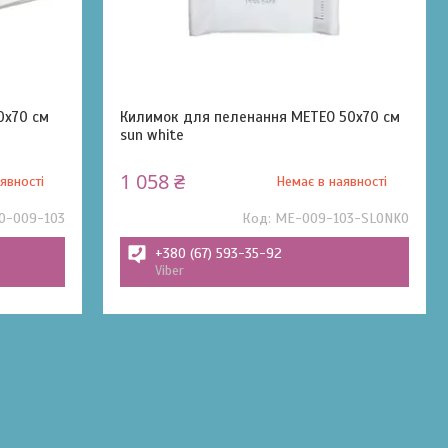
0x70 см
Килимок для пеленання METEO 50x70 см
sun white
1 058 ₴
явності
Немає в наявності
O-009-103
ME-009-103-SLONKO
+380 (67) 593-35-92
Viber