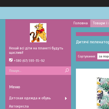
Головна
Товари і
Дитячі пеленато
Нехай всі діти на планеті будуть
щасливі!
+380 (67) 593-35-92
Детская одежда и обувь
Автокресла