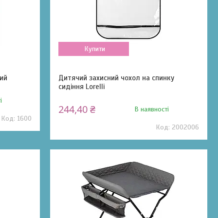
Купити
ий
Дитячий захисний чохол на спинку
сидіння Lorelli
і
244,40 ₴
В наявності
1600
2002006