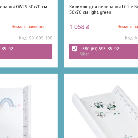
енання OWLS 50x70 см
Килимок для пеленання Little B
50x70 см light green
1 058 ₴
Немає в наявності
Немає в на
SO-009-106
K
3-35-92
+380 (67) 593-35-92
Viber