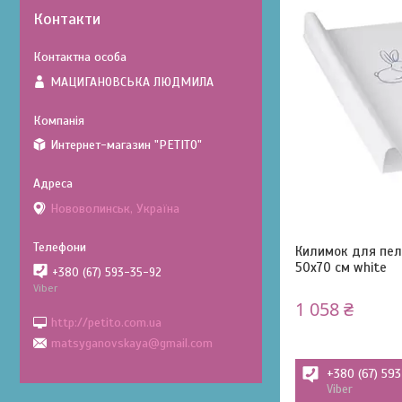
Контакти
МАЦИГАНОВСЬКА ЛЮДМИЛА
Интернет-магазин "PETITO"
Нововолинськ, Україна
Килимок для пеле
50x70 см white
+380 (67) 593-35-92
Viber
1 058 ₴
http://petito.com.ua
matsyganovskaya@gmail.com
+380 (67) 59
Viber