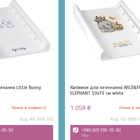
нання Little Bunny
Килимок для пеленання WILD&FR
ELEPHANT 50х70 см white
1 058 ₴
Немає в наявності
Немає в на
KR-009-103
DZ-009-1
3-35-92
+380 (67) 593-35-92
Viber