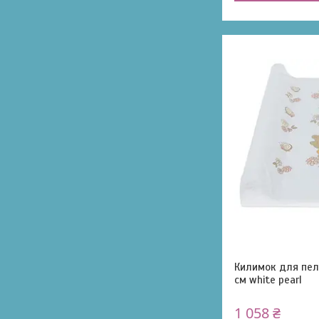
Килимок для пел
см white pearl
1 058 ₴