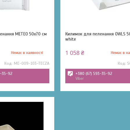
енання METEO 50x70 см
Килимок для пеленання OWLS 5
white
1 058 ₴
Немає в наявності
Немає в на
ME-009-103-TECZA
S
3-35-92
+380 (67) 593-35-92
Viber