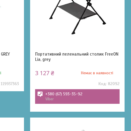
 GREY
Портативний пеленальний столик FreeON
Lia, grey
3 127 ₴
і
Немає в наявності
119937363
82092
+380 (67) 593-35-92
Viber