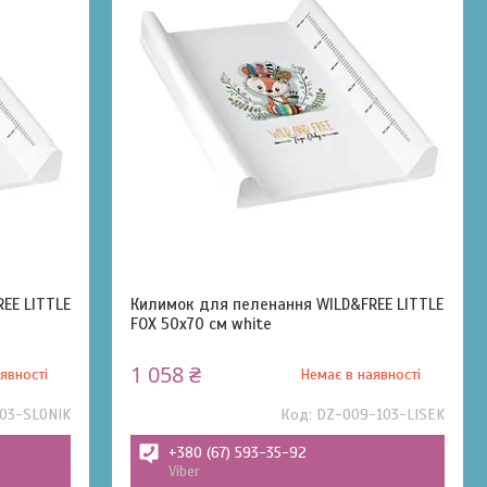
EE LITTLE
Килимок для пеленання WILD&FREE LITTLE
FOX 50x70 см white
1 058 ₴
явності
Немає в наявності
03-SLONIK
DZ-009-103-LISEK
+380 (67) 593-35-92
Viber