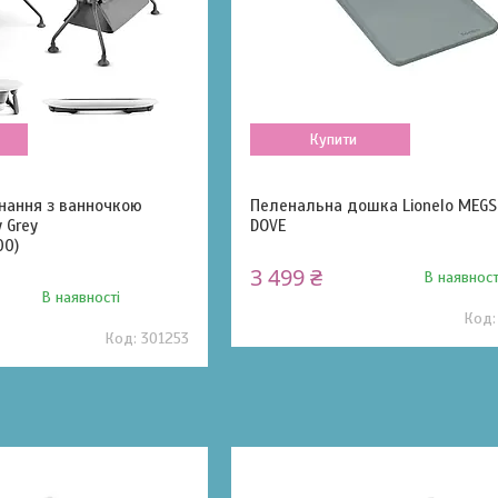
Купити
нання з ванночкою
Пеленальна дошка Lionelo MEGS
y Grey
DOVE
00)
3 499 ₴
В наявност
В наявності
301253