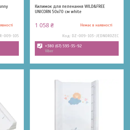
unny
Килимок для пеленання WILD&FREE
UNICORN 50x70 см white
1 058 ₴
явності
Немає в наявності
R-009-105
DZ-009-103-JEDNOROZEC
+380 (67) 593-35-92
Viber