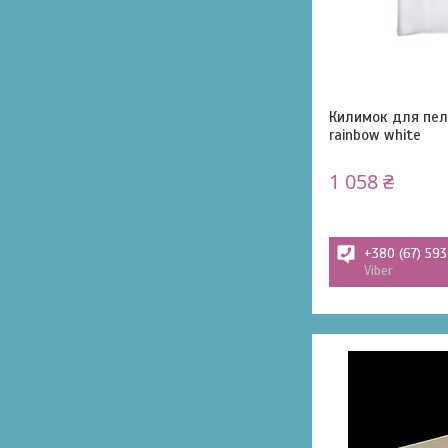
Килимок для пел
rainbow white
1 058 ₴
+380 (67) 59
Viber