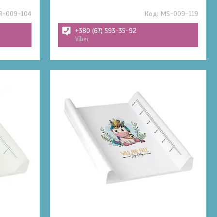
R-009-104
MS-009-119
+380 (67) 593-35-92
Viber