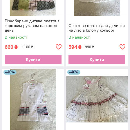
Різнобарвне дитяче плаття з
коротким рукавом на кожен
Святкове плаття для дівчинки
день
на літо в білому кольорі
В наявності
В наявності
660
594
₴
₴
1 100 ₴
990 ₴
Купити
Купити
–40%
–40%