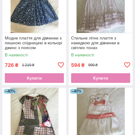
Модне плаття для дівчинки з
Стильне літнє плаття з
пишною спідницею в кольорі
накидкою для дівчинки в
джинс з поясом
світлих тонах
В наявності
В наявності
726
594
₴
₴
1 210 ₴
990 ₴
Купити
Купити
–40%
–40%