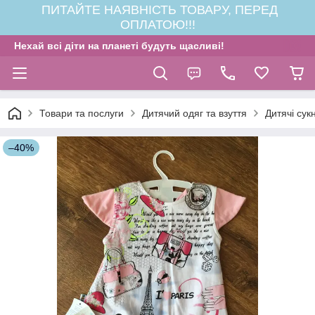
ПИТАЙТЕ НАЯВНІСТЬ ТОВАРУ, ПЕРЕД
ОПЛАТОЮ!!!
Нехай всі діти на планеті будуть щасливі!
Товари та послуги
Дитячий одяг та взуття
Дитячі сукн
–40%