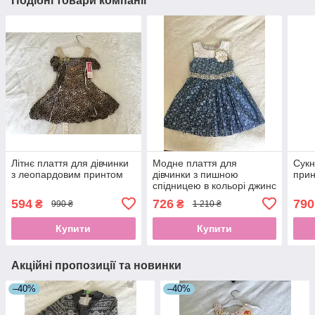
Подібні товари компанії
Літнє плаття для дівчинки
Модне плаття для
Сукн
з леопардовим принтом
дівчинки з пишною
прин
спідницею в кольорі джинс
з поясом
594
726
790
₴
₴
990 ₴
1 210 ₴
Купити
Купити
Акційні пропозиції та новинки
–40%
–40%