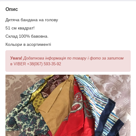
Опис
Дитяча бандана на голову
51 см квадрат!
Склад 100% бавовна.
Кольори в асортименті
Увага!
Додаткова інформація по товару і фото за запитом
в VIBER +38(067) 593-35-92