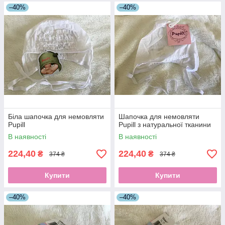
–40%
–40%
Біла шапочка для немовляти
Шапочка для немовляти
Pupill
Pupill з натуральної тканини
В наявності
В наявності
224,40
224,40
₴
₴
374 ₴
374 ₴
Купити
Купити
–40%
–40%