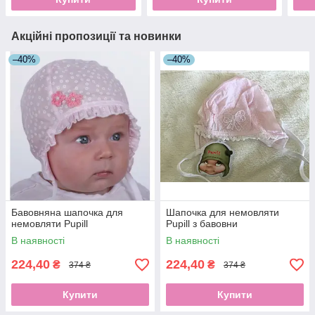
Акційні пропозиції та новинки
–40%
–40%
Бавовняна шапочка для
Шапочка для немовляти
немовляти Pupill
Pupill з бавовни
В наявності
В наявності
224,40
224,40
₴
₴
374 ₴
374 ₴
Купити
Купити