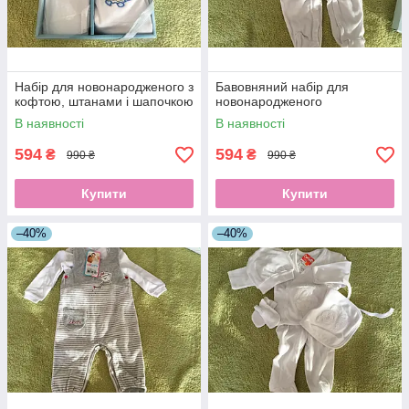
Набір для новонародженого з
Бавовняний набір для
кофтою, штанами і шапочкою
новонародженого
В наявності
В наявності
594
594
₴
₴
990 ₴
990 ₴
Купити
Купити
–40%
–40%