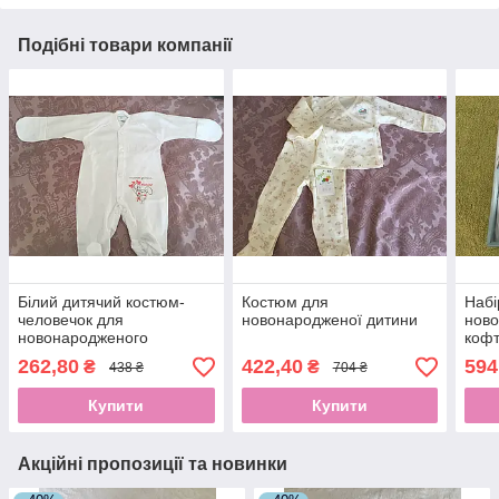
Подібні товари компанії
Білий дитячий костюм-
Костюм для
Набі
человечок для
новонародженої дитини
ново
новонародженого
кофт
шап
262,80
422,40
594
₴
₴
438 ₴
704 ₴
Купити
Купити
Акційні пропозиції та новинки