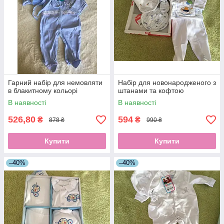
Гарний набір для немовляти
Набір для новонародженого з
в блакитному кольорі
штанами та кофтою
В наявності
В наявності
526,80
594
₴
₴
878 ₴
990 ₴
Купити
Купити
–40%
–40%