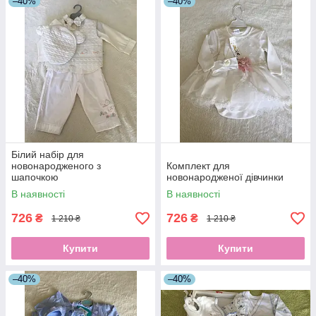
–40%
–40%
Білий набір для
новонародженого з
Комплект для
шапочкою
новонародженої дівчинки
В наявності
В наявності
726
726
₴
₴
1 210 ₴
1 210 ₴
Купити
Купити
–40%
–40%