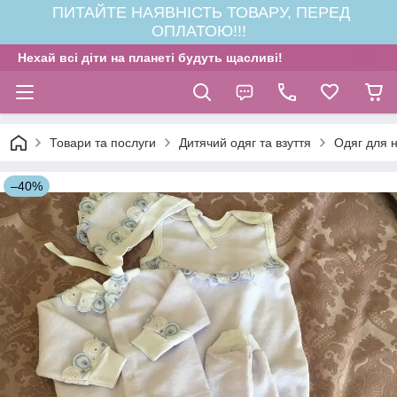
ПИТАЙТЕ НАЯВНІСТЬ ТОВАРУ, ПЕРЕД
ОПЛАТОЮ!!!
Нехай всі діти на планеті будуть щасливі!
Товари та послуги
Дитячий одяг та взуття
Одяг для 
–40%