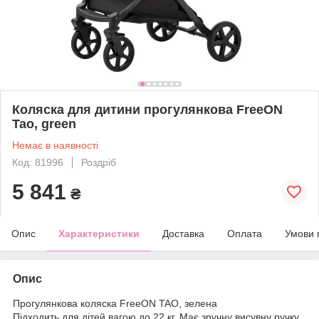
Коляска для дитини прогулянкова FreeON
Tao, green
Немає в наявності
Код: 81996
Роздріб
5 841
₴
Опис
Характеристики
Доставка
Оплата
Умови 
Опис
Прогулянкова коляска FreeON TAO, зелена
Підходить для дітей вагою до 22 кг. Має зручну висувну ручку,