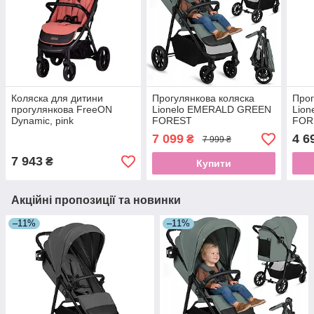
Коляска для дитини
Прогулянкова коляска
Прог
прогулянкова FreeON
Lionelo EMERALD GREEN
Lion
Dynamic, pink
FOREST
FOR
7 099
4 6
₴
7 999 ₴
7 943
₴
Купити
Акційні пропозиції та новинки
–11%
–11%