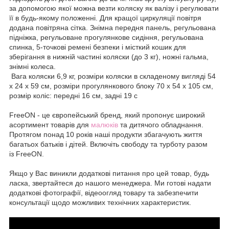
за допомогою якої можна везти коляску як валізу і регулювати
її в будь-якому положенні. Для кращої циркуляції повітря
додана повітряна сітка. Знімна передня панель, регульована
підніжка, регульоване прогулянкове сидіння, регульована
спинка, 5-точкові ремені безпеки і місткий кошик для
зберігання в нижній частині коляски (до 3 кг), ножні гальма,
знімні колеса.
Вага коляски 6,9 кг, розміри коляски в складеному вигляді 54
х 24 х 59 см, розміри прогулянкового блоку 70 х 54 х 105 см,
розмір коліс: передні 16 см, задні 19 с
FreeON - це європейський бренд, який пропонує широкий
асортимент товарів для
малюків
та дитячого обладнання.
Протягом понад 10 років наші продукти збагачують життя
багатьох батьків і дітей. Включіть свободу та турботу разом
із FreeON.
Якщо у Вас виникли додаткові питання про цей товар, будь
ласка, звертайтеся до нашого менеджера. Ми готові надати
додаткові фотографії, відеоогляд товару та забезпечити
консультації щодо можливих технічних характеристик.