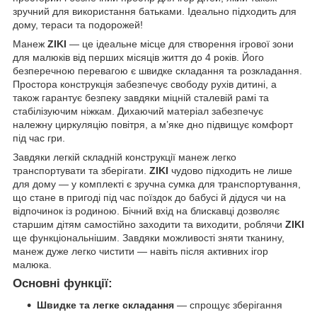
зручний для використання батьками. Ідеально підходить для
дому, тераси та подорожей!
Манеж
ZIKI
— це ідеальне місце для створення ігрової зони
для малюків від перших місяців життя до 4 років. Його
безперечною перевагою є швидке складання та розкладання.
Простора конструкція забезпечує свободу рухів дитині, а
також гарантує безпеку завдяки міцній сталевій рамі та
стабілізуючим ніжкам. Дихаючий матеріал забезпечує
належну циркуляцію повітря, а м’яке дно підвищує комфорт
під час гри.
Завдяки легкій складній конструкції манеж легко
транспортувати та зберігати.
ZIKI
чудово підходить не лише
для дому — у комплекті є зручна сумка для транспортування,
що стане в пригоді під час поїздок до бабусі й дідуся чи на
відпочинок із родиною. Бічний вхід на блискавці дозволяє
старшим дітям самостійно заходити та виходити, роблячи
ZIKI
ще функціональнішим. Завдяки можливості зняти тканину,
манеж дуже легко чистити — навіть після активних ігор
малюка.
Основні функції:
Швидке та легке складання
— спрощує зберігання