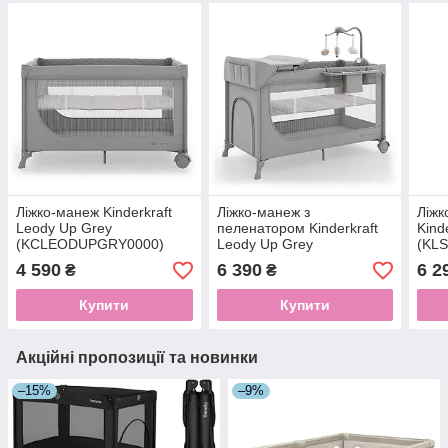
Ліжко-манеж Kinderkraft
Ліжко-манеж з
Ліжк
Leody Up Grey
пеленатором Kinderkraft
Kind
(KCLEODUPGRY0000)
Leody Up Grey
(KL
(KCLEODUPGRY00AC)
4 590
6 390
6 2
₴
₴
Купити
Купити
Акційні пропозиції та новинки
–15%
–9%