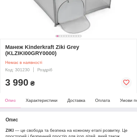
Манеж Kinderkraft Ziki Grey
(KLZIKI00GRY0000)
Немає в наявності
Код: 301230
Роздріб
3 990
₴
Опис
Характеристики
Доставка
Оплата
Умови п
Опис
ZIKI
— це свобода та безпека на кожному етапі розвитку. Це
просторий і безпечний простір для ігор дітей, який також