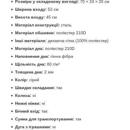
Розміри у складеному вигляді:
70 × 24 × 20 см
Ширина входу:
52 см
Висота входу:
45 см
Матеріал конструкції:
сталь
Матеріал обшивки:
поліестер 210D
Інші матеріали:
дихаюча сітка (100% поліестер)
Матеріал дна:
поліестер 210D
Наповнення дна:
пінна фібра
Щільність дна:
80 г/м²
Товщина дна:
2 мм
Колір:
сірий
Швидке складання:
так
Колеса:
ні
Нижні ніжки:
ні
Бічний вхід:
так
Сумка для транспортування:
так
Дуга з іграшками:
ні