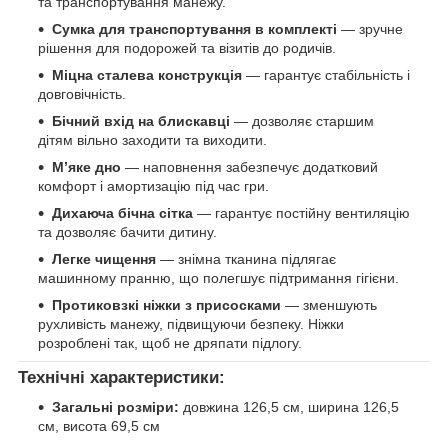
та транспортування манежу.
Сумка для транспортування в комплекті
— зручне
рішення для подорожей та візитів до родичів.
Міцна сталева конструкція
— гарантує стабільність і
довговічність.
Бічний вхід на блискавці
— дозволяє старшим
дітям вільно заходити та виходити.
М’яке дно
— наповнення забезпечує додатковий
комфорт і амортизацію під час гри.
Дихаюча бічна сітка
— гарантує постійну вентиляцію
та дозволяє бачити дитину.
Легке чищення
— знімна тканина підлягає
машинному пранню, що полегшує підтримання гігієни.
Протиковзкі ніжки з присосками
— зменшують
рухливість манежу, підвищуючи безпеку. Ніжки
розроблені так, щоб не дряпати підлогу.
Технічні характеристики:
Загальні розміри:
довжина 126,5 см, ширина 126,5
см, висота 69,5 см