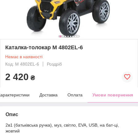
Каталка-толокар M 4802EL-6
Немає в наявності
Код: M 4802EL-6
Роздріб
2 420
₴
арактеристики
Доставка
Оплата
Умови повернення
Опис
2в1 (батьківська ручка), муз, світло, EVA, USB, на бат-ці,
жовтий