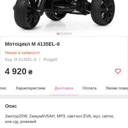
Мотоцикл M 4135EL-8
Немає в наявності
Код: M 4135EL-8
Роздріб
4 920
₴
пис
Характеристики
Доставка
Оплата
Умови пове
Опис
2мотор25W, 2аккум6V5AH, MP3, свет.кол.EVA, муз, світло,
кож.сід, рожевий