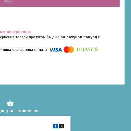
Viber
ернення товару протягом 14 днів
за рахунок покупця
омпанії підключені електронні платежі. Тепер ви можете купити
ь-який товар не покидаючи сайту.
ія для замовлення