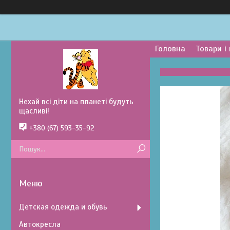
Головна
Товари і
Нехай всі діти на планеті будуть
щасливі!
+380 (67) 593-35-92
Детская одежда и обувь
Автокресла