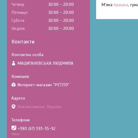
Четвер
10:00
20:00
М'яка
іграшка
, гум
Пʼятниця
10:00
20:00
Субота
10:00
20:00
Неділя
10:00
20:00
Контакти
МАЦИГАНОВСЬКА ЛЮДМИЛА
Интернет-магазин "PETITO"
Нововолинськ, Україна
+380 (67) 593-35-92
Viber