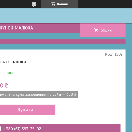
Кошик
КУНОК МАЛЮКА
Кошик
Код:
1507
яка іграшка
аявності
0 ₴
німальна сума замовлення на сайті — 350 ₴
Купити
+380 (67) 593-35-92