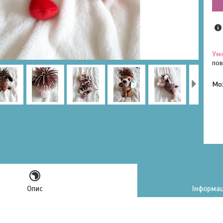
пов
У к
буд
Опис
Інформац