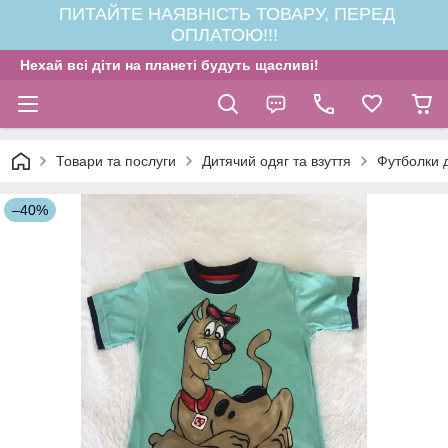
ПИТАЙТЕ НАЯВНІСТЬ ТОВАРУ, ПЕРЕД
ОПЛАТОЮ!!!
Нехай всі діти на планеті будуть щасливі!
Товари та послуги
Дитячий одяг та взуття
Футболки д
–40%