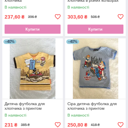
хлопчика
хлопчика в різних кольорах
В наявності
В наявності
237,60
303,60
₴
₴
396 ₴
506 ₴
Купити
Купити
–40%
–40%
Дитяча футболка для
Сіра дитяча футболка для
хлопчика з принтом
хлопчика з принтом
В наявності
В наявності
231
250,80
₴
₴
385 ₴
418 ₴