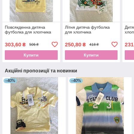
Повсякденна дитяча
Літня дитяча футболка
Дитя
футболка для хлопчика
для хлопчика
хлоп
303,60
250,80
231
₴
₴
506 ₴
418 ₴
Купити
Купити
Акційні пропозиції та новинки
–40%
–40%