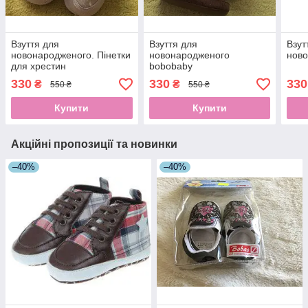
Взуття для
Взуття для
Взут
новонародженого. Пінетки
новонародженого
нов
для хрестин
bobobaby
330
330
330
₴
₴
550 ₴
550 ₴
Купити
Купити
Акційні пропозиції та новинки
–40%
–40%