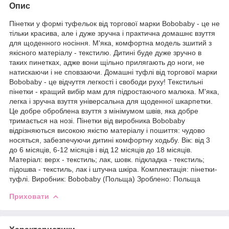
Опис
Пінетки у формі туфельок від торгової марки Bobobaby - це не
тільки красива, але і дуже зручна і практична домашнє взуття
для щоденного носіння. М'яка, комфортна модель зшитий з
якісного матеріалу - текстилю. Дитині буде дуже зручно в
таких пинетках, адже вони щільно прилягають до ноги, не
натискаючи і не сповзаючи. Домашні туфлі від торгової марки
Bobobaby - це відчуття легкості і свободи руху! Текстильні
пінетки - кращий вибір мам для підростаючого малюка. М'яка,
легка і зручна взуття універсальна для щоденної шкарпетки.
Це добре оброблена взуття з мінімумом швів, яка добре
тримається на нозі. Пінетки від виробника Bobobaby
відрізняються високою якістю матеріалу і пошиття: чудово
носяться, забезпечуючи дитині комфортну ходьбу. Вік: від 3
до 6 місяців, 6-12 місяців і від 12 місяців до 18 місяців.
Матеріал: верх - текстиль; лак, шовк. підкладка - текстиль;
підошва - текстиль, лак і штучна шкіра. Комплектація: пінетки-
туфлі. Виробник: Bobobaby (Польща) Зроблено: Польща
Приховати