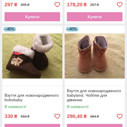
297
178,20
₴
₴
495 ₴
297 ₴
Купити
Купити
–40%
–40%
Взуття для новонародженого
Взуття для новонародженого
babyland. Чобітки для
bobobaby
дівчинки.
В наявності
В наявності
330
290,40
₴
₴
550 ₴
484 ₴