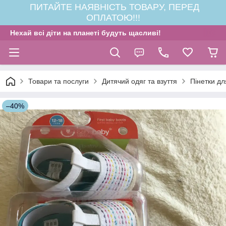
ПИТАЙТЕ НАЯВНІСТЬ ТОВАРУ, ПЕРЕД
ОПЛАТОЮ!!!
Нехай всі діти на планеті будуть щасливі!
Товари та послуги
Дитячий одяг та взуття
Пінетки дл
–40%