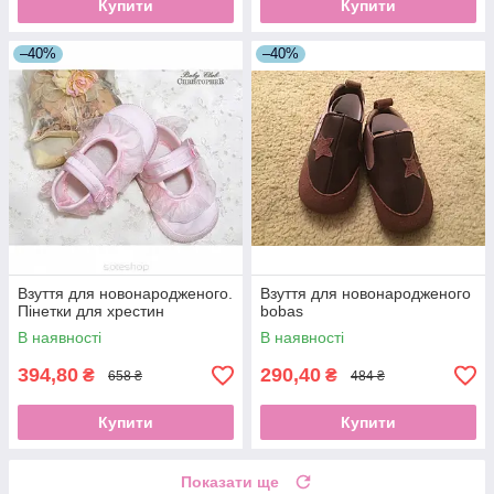
Купити
Купити
–40%
–40%
Взуття для новонародженого.
Взуття для новонародженого
Пінетки для хрестин
bobas
В наявності
В наявності
394,80
290,40
₴
₴
658 ₴
484 ₴
Купити
Купити
Показати ще