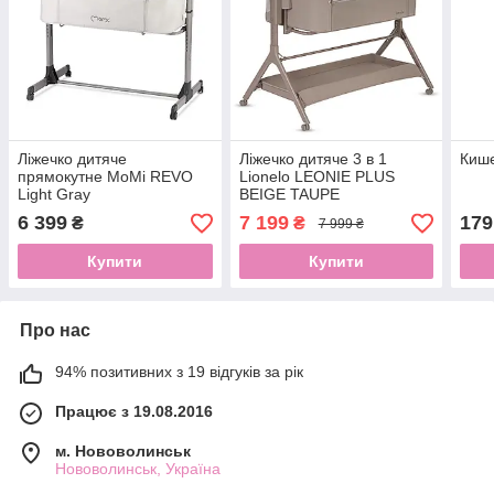
Ліжечко дитяче
Ліжечко дитяче 3 в 1
Кише
прямокутне MoMi REVO
Lionelo LEONIE PLUS
Light Gray
BEIGE TAUPE
6 399
7 199
179
₴
₴
7 999 ₴
Купити
Купити
Про нас
94% позитивних з 19 відгуків за рік
Працює з 19.08.2016
м. Нововолинськ
Нововолинськ, Україна