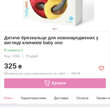
Дитяче брязкальце для новонароджених у
вигляді ключиків baby ono
В наявності
Код: 1266
Роздріб
325
₴
Мінімальна сума замовлення на сайті — 350 ₴
Купити
Опис
Характеристики
Доставка
Оплата
Умови п