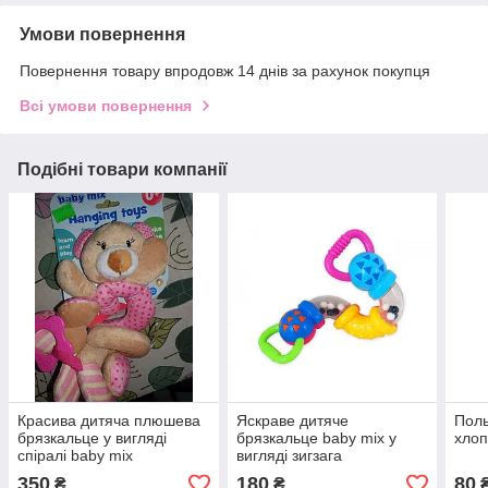
Умови повернення
Повернення товару впродовж 14 днів за рахунок покупця
Всі умови повернення
Подібні товари компанії
Красива дитяча плюшева
Яскраве дитяче
Поль
брязкальце у вигляді
брязкальце baby mix у
хлоп
спіралі baby mix
вигляді зигзага
350
180
80
₴
₴