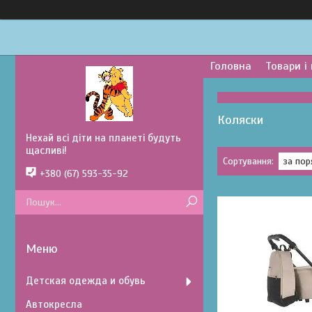
Головна
Товари і
Коляски
Нехай всі діти на планеті будуть
щасливі!
+380 (67) 593-35-92
Детская одежда и обувь
Автокресла