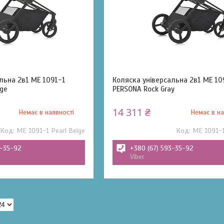
льна 2в1 ME 1091-1
Коляска універсальна 2в1 ME 10
ige
PERSONA Rock Gray
14 311 ₴
Немає в наявності
Немає в на
ME 1091-1 Pearl Beige
ME 1091-1
3-35-92
+380 (67) 593-35-92
Viber