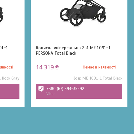
91-1
Коляска універсальна 2в1 ME 1091-1
PERSONA Total Black
14 319 ₴
явності
Немає в наявності
 Rock Gray
ME 1091-1 Total Black
+380 (67) 593-35-92
Viber