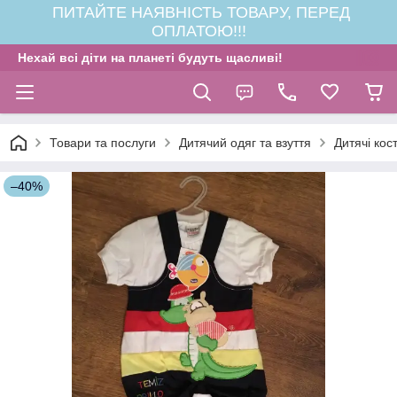
ПИТАЙТЕ НАЯВНІСТЬ ТОВАРУ, ПЕРЕД
ОПЛАТОЮ!!!
Нехай всі діти на планеті будуть щасливі!
Товари та послуги
Дитячий одяг та взуття
Дитячі кос
–40%