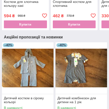
Костюм для хлопчика
Спортивний костюм для
Дитя
кольору хакі
хлопчика
для 
594
462
330
₴
₴
990 ₴
770 ₴
Купити
Купити
Акційні пропозиції та новинки
–40%
–40%
Дитячий костюм в сірому
Дитячий комбінезон для
кольорі
дитини на 1 рік
В наявності
В наявності