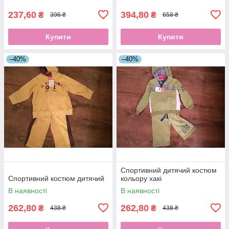
237,60
394,80
₴
₴
396 ₴
658 ₴
Купити
Купити
–40%
–40%
Спортивний дитячий костюм
Спортивний костюм дитячий
кольору хакі
В наявності
В наявності
262,80
262,80
₴
₴
438 ₴
438 ₴