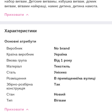
набор вигвам, Детские вигвамы, избушка вигвам, домик
вигвам, вігвами найкращі, намиє дитина, дитина намота.
Приховати
Характеристики
Основні атрибути
Виробник
No brand
Країна виробник
Україна
Вікова група
Від 1 року
Матеріал
Текстиль
Стать
Унісекс
Розміщення
В приміщенні/на вулиці
Збірно-розбірна
Так
конструкція
Стан
Новий
Тип
Вігвам
Приховати