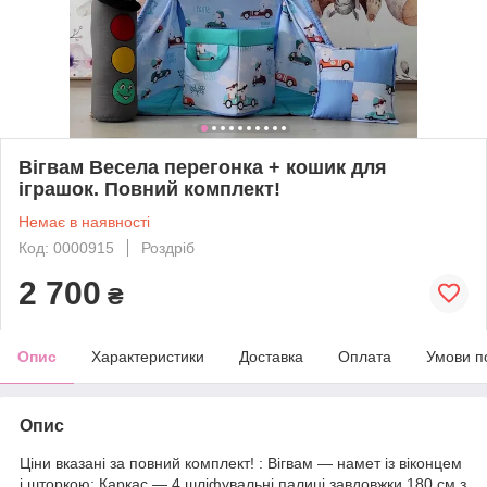
Вігвам Весела перегонка + кошик для
іграшок. Повний комплект!
Немає в наявності
Код: 0000915
Роздріб
2 700
₴
Опис
Характеристики
Доставка
Оплата
Умови п
Опис
Ціни вказані за повний комплект! : Вігвам — намет із віконцем
і шторкою; Каркас — 4 шліфувальні палиці завдовжки 180 см з