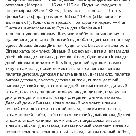
отворами; Матрац — 115 см * 115 см; Подушка квадратна — 1
шт. розміром: 38 см * 38 см; Подушка — Іграшка — 1 шт. у
формі Світлофора розміром: 63 см * 19 см (з Вишивкою й
аплікацією! ); Кошик для іграшок; Прапорці на каркас — 4 шт.;
Система антискладання; Сумка для зберігання і
транспортування вігваму Щасливе майбутнє починається з
щасливого дитинства! Короткий відеообзор дивіться в нашому
відео: Вігвам, Вігвам Дитячий будиночок, Вігвами в наявності,
Вігвам хатка комплект, Вігвами й аксесуари, вігвам, вігвам для
дітей, вігвам для дитини, розетка вігвам, будиночок вігвам для
дітей, вігвам із килимком бомбон, дитячий куртвам, намет
типу вігвам на, детский домик вигвам, олх вигвам, вигвам
палатка детская, детская палатка вигвам, вигвам олх, палатка
вигвам детская, палатка детская вигвам, вигвам детский,
вигвам детский олх, вігвам для дітей, дитячі вігвами, дитячий
вігвам, палатка для дітей, подарунок для дитини, подарунки
для дітей, дитячі меблі, товари для дітей, дитяча палатка,
Детский домик Вигвам, вігвам повний комплект, вігвами
повний комплект, комплектний вігвам, вігвами комплектні,
вігвам повний набір, набір вігвам, дитячий домік вігвам, Дитячі
вігвами, вігвам хатинка, домік вігвам, найдешевші вігвами,
вігвами найкращі, вигвамы, вигвам полный комплект, вигвамы
полный комплект, комплектный вигвам, вигвам полный набор,