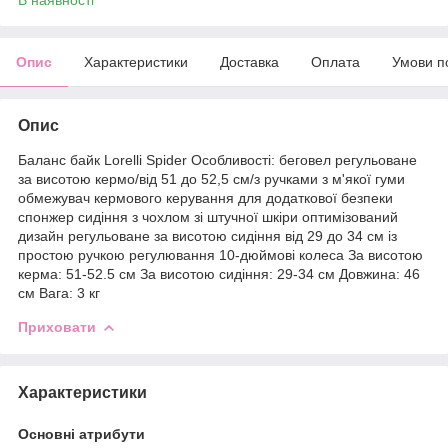
Опис
Характеристики
Доставка
Оплата
Умови п
Опис
Баланс байк Lorelli Spider Особливості: беговел регульоване
за висотою кермо/від 51 до 52,5 см/з ручками з м'якої гуми
обмежувач кермового керування для додаткової безпеки
спонжер сидіння з чохлом зі штучної шкіри оптимізований
дизайн регульоване за висотою сидіння від 29 до 34 см із
простою ручкою регулювання 10-дюймові колеса За висотою
керма: 51-52.5 см За висотою сидіння: 29-34 см Довжина: 46
см Вага: 3 кг
Приховати
Характеристики
Основні атрибути