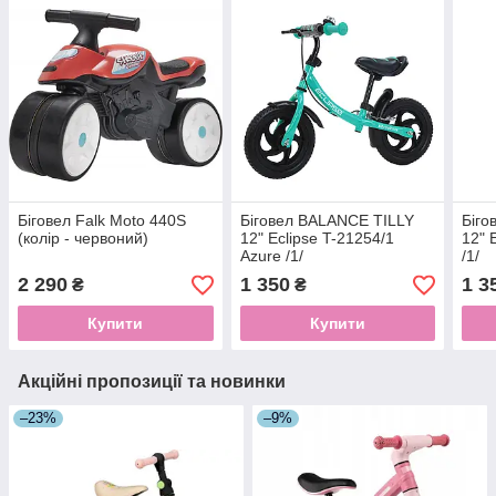
Біговел Falk Moto 440S
Біговел BALANCE TILLY
Біго
(колір - червоний)
12" Eclipse T-21254/1
12" 
Azure /1/
/1/
2 290
1 350
1 3
₴
₴
Купити
Купити
Акційні пропозиції та новинки
–23%
–9%