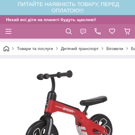
ПИТАЙТЕ НАЯВНІСТЬ ТОВАРУ, ПЕРЕД
ОПЛАТОЮ!!!
Нехай всі діти на планеті будуть щасливі!
Товари та послуги
Дитячий транспорт
Біговели
Б