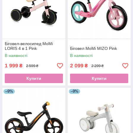
Біговел-велосипед MoMi
LORIS 4 в 1 Pink
Біговел MoMi MIZO Pink
В наявності
В наявності
1 999
2 099
₴
₴
2 599 ₴
2 299 ₴
Купити
Купити
–9%
–9%