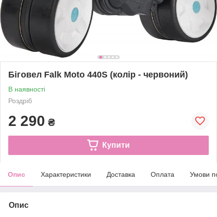
Біговел Falk Moto 440S (колір - червоний)
В наявності
Роздріб
2 290
₴
Купити
Опис
Характеристики
Доставка
Оплата
Умови п
Опис