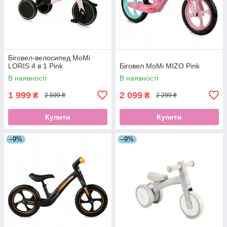
Біговел-велосипед MoMi
LORIS 4 в 1 Pink
Біговел MoMi MIZO Pink
В наявності
В наявності
1 999
2 099
₴
₴
2 599 ₴
2 299 ₴
Купити
Купити
–9%
–9%