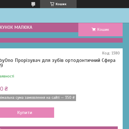
Кошик
КУНОК МАЛЮКА
Кошик
Код:
1380
byOno Прорізувач для зубів ортодонтичний Сфера
9
аявності
0 ₴
німальна сума замовлення на сайті — 350 ₴
Купити