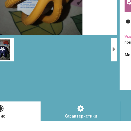
пов
У к
буд
пис
Характеристики