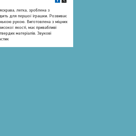
яскрава, легка, зроблена з
дить для першої іграшки. Розвиває
енькою рукою. Виготовлена з міцних
исокої якості, має привабливі
вердих матеріалів. Звукові
астик