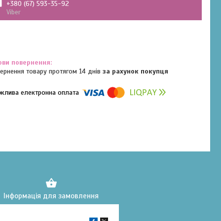
+380 (67) 593-35-92
Viber
ернення товару протягом 14 днів
за рахунок покупця
омпанії підключені електронні платежі. Тепер ви можете купити
ь-який товар не покидаючи сайту.
Інформація для замовлення