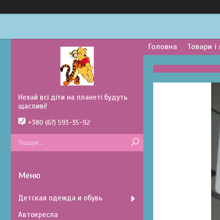
Головна
Товари і
Нехай всі діти на планеті будуть
щасливі!
+380 (67) 593-35-92
Детская одежда и обувь
Автокресла