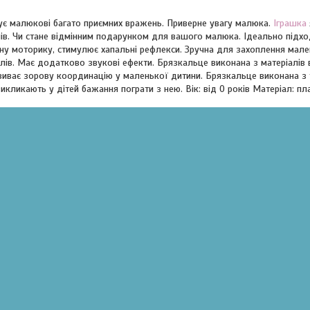
є малюкові багато приємних вражень. Приверне увагу малюка.
Іграшка
лів. Чи стане відмінним подарунком для вашого малюка. Ідеально підхо
бну моторику, стимулює хапальні рефлекси. Зручна для захоплення мал
алів. Має додатково звукові ефекти. Брязкальце виконана з матеріалів в
виває зорову координацію у маленької дитини. Брязкальце виконана з т
икликають у дітей бажання пограти з нею. Вік: від 0 років Матеріал: пл