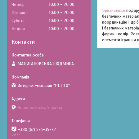
Четвер
10:00
20:00
Брязкальце
подару
Пʼятниця
10:00
20:00
безпечних матеріа
Субота
10:00
20:00
координацію і дрі
і безпечних матері
Неділя
10:00
20:00
форми і колір. Роз
елементи іграшки в
Контакти
МАЦИГАНОВСЬКА ЛЮДМИЛА
Интернет-магазин "PETITO"
Нововолинськ, Україна
+380 (67) 593-35-92
Viber