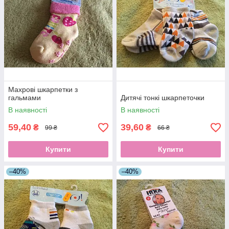
Махрові шкарпетки з
гальмами
Дитячі тонкі шкарпеточки
В наявності
В наявності
59,40
39,60
₴
₴
99 ₴
66 ₴
Купити
Купити
–40%
–40%