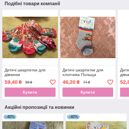
Подібні товари компанії
Дитячі шкарпетки для
Дитячі шкарпетки для
Дитя
дівчинки
хлопчика Польща
дівч
59,40
46,20
52,
₴
₴
99 ₴
77 ₴
Купити
Купити
Акційні пропозиції та новинки
–40%
–40%