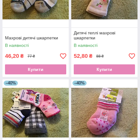
Дитячі теплі махрові
Махрові дитячі шкарпетки
шкарпетки
В наявності
В наявності
46,20
52,80
₴
₴
77 ₴
88 ₴
Купити
Купити
–40%
–40%