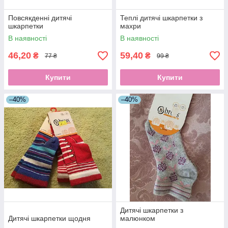
Повсякденні дитячі
Теплі дитячі шкарпетки з
шкарпетки
махри
В наявності
В наявності
46,20
59,40
₴
₴
77 ₴
99 ₴
Купити
Купити
–40%
–40%
Дитячі шкарпетки з
Дитячі шкарпетки щодня
малюнком