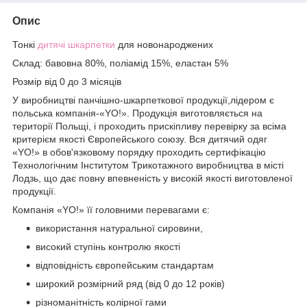
Опис
Тонкі
дитячі шкарпетки
для новонароджених
Склад: бавовна 80%, поліамід 15%, еластан 5%
Розмір від 0 до 3 місяців
У виробництві панчішно-шкарпеткової продукції,лідером є
польська компанія-«YO!». Продукція виготовляється на
території Польщі, і проходить прискіпливу перевірку за всіма
критерієм якості Європейського союзу. Вся дитячий одяг
«YO!» в обов'язковому порядку проходить сертифікацію
Технологічним Інститутом Трикотажного виробництва в місті
Лодзь, що дає повну впевненість у високій якості виготовленої
продукції.
Компанія «YO!» її головними перевагами є:
використання натуральної сировини,
високий ступінь контролю якості
відповідність європейським стандартам
широкий розмірний ряд (від 0 до 12 років)
різноманітність колірної гами