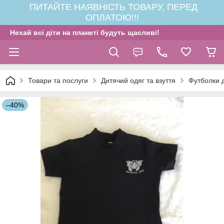
ПИТАЙТЕ НАЯВНІСТЬ ТОВАРУ, ПЕРЕД
ОПЛАТОЮ!!!
Нехай всі діти на планеті будуть щасливі!
Товари та послуги
Дитячий одяг та взуття
Футболки д
–40%