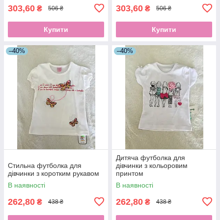
303,60
303,60
₴
₴
506 ₴
506 ₴
Купити
Купити
–40%
–40%
Дитяча футболка для
Стильна футболка для
дівчинки з кольоровим
дівчинки з коротким рукавом
принтом
В наявності
В наявності
262,80
262,80
₴
₴
438 ₴
438 ₴