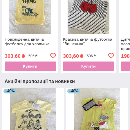
Повсякденна дитяча
Красива дитяча футболка
Дитя
футболка для хлопчика
"Вишенька"
хлоп
при
303,60
303,60
198
₴
₴
506 ₴
506 ₴
Купити
Купити
Акційні пропозиції та новинки
–40%
–40%